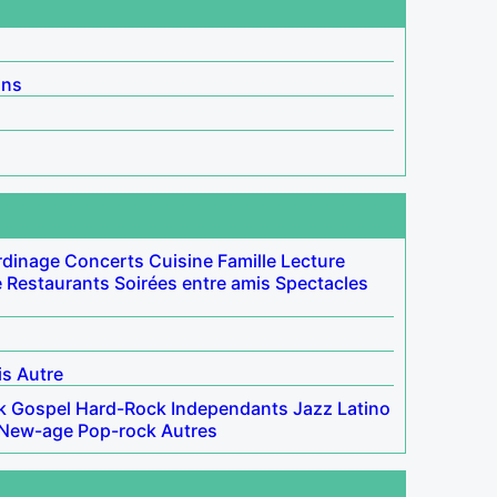
ins
rdinage
Concerts
Cuisine
Famille
Lecture
e
Restaurants
Soirées entre amis
Spectacles
is
Autre
k
Gospel
Hard-Rock
Independants
Jazz
Latino
New-age
Pop-rock
Autres