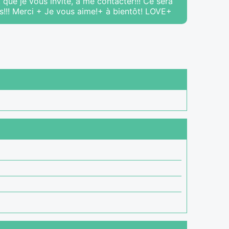
, que je vous invite, à me contacter!!! Ce sera
s!!! Merci + Je vous aime!+ à bientôt! LOVE+