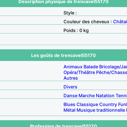
Description physique de trencavel55170
Style :
Couleur des cheveux :
Châta
Poids : 0 kg
Les goûts de trencavel55170
Animaux
Balade
Bricolage/Ja
Opéra/Théâtre
Pêche/Chass
Autres
Divers
Danse
Marche
Natation
Tenn
Blues
Classique
Country
Fun
Métal
Musique traditionnelle
Profession de trencavel55170