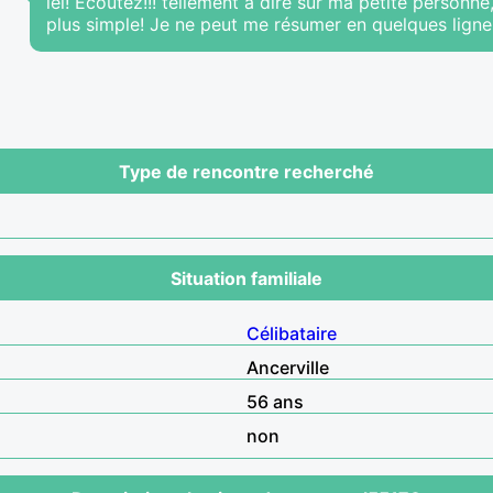
iel! Ecoutez!!! tellement à dire sur ma petite personne
plus simple! Je ne peut me résumer en quelques ligne
Type de rencontre recherché
Situation familiale
Célibataire
Ancerville
56 ans
non