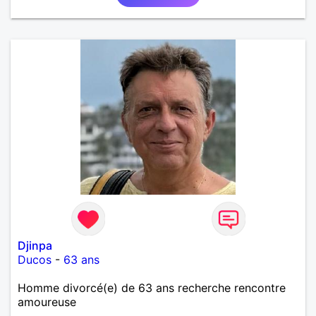
si l'envie de me découvrir vous en dit, je vous dis à
bientôt.
Djinpa
Ducos
-
63 ans
Homme divorcé(e) de 63 ans recherche rencontre
amoureuse