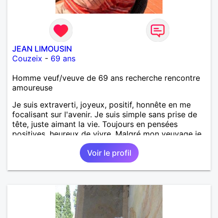
JEAN LIMOUSIN
Couzeix
-
69 ans
Homme veuf/veuve de 69 ans recherche rencontre
amoureuse
Je suis extraverti, joyeux, positif, honnête en me
focalisant sur l'avenir. Je suis simple sans prise de
tête, juste aimant la vie. Toujours en pensées
positives, heureux de vivre. Malgré mon veuvage je
me tourne vers l'avenir pour une deuxième vie
Voir le profil
intense, remplie de joie, de tendresse et pourquoi
pas par la suite d'amour. Déjà dans un premier
temps, se connaître, puis s'apprécier et ensuite
l'avenir nous le dira N'ayez pas peur du niveau
d'étude, je ne me prends pas la tête sur ce niveau.
Mon meilleurs diplôme étant le CEP certificat
d'étude primaire. Avec ce diplôme on sait que je