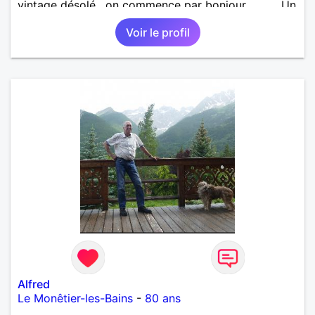
vintage désolé , on commence par bonjour .......... Un
minimum ...... Je ne suis pas docteur , banquier,
Voir le profil
psycholoque , philantrope, mécène.
Alfred
Le Monêtier-les-Bains
-
80 ans