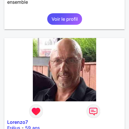
ensemble
Voir le profil
Lorenzo7
Fréjus
-
59 ans