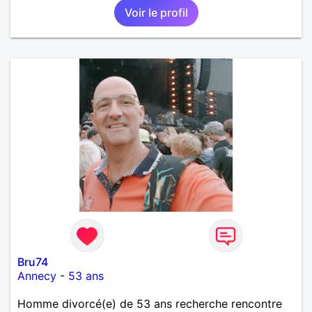
Voir le profil
deux. Je souhaite rencontrer une femme douce,
honnête et bienveillante, avec qui partager des
moments de complicité, de rire et de confiance. Je
crois qu'une belle relation commence souvent par
une belle amitié et qu'il n'est jamais trop tard pour
écrire une nouvelle histoire. Si vous aimez les
échanges sincères, les valeurs de respect et de
simplicité, nous pourrions faire connaissance autour
d'un café suivi d'une balade, sans précipitation et
laisser le temps faire le reste. Au plaisir de vous lire.
Bru74
Annecy
-
53 ans
Homme divorcé(e) de 53 ans recherche rencontre