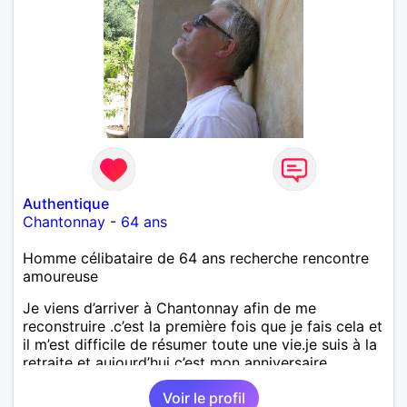
sais lire, écrire et compter. En raison de mes
principes je ne corresponds pas avec les
demoiselles approchant les moins de 60 ans
Authentique
Chantonnay
-
64 ans
Homme célibataire de 64 ans recherche rencontre
amoureuse
Je viens d’arriver à Chantonnay afin de me
reconstruire .c’est la première fois que je fais cela et
il m’est difficile de résumer toute une vie.je suis à la
retraite et aujourd’hui c’est mon anniversaire
!J’aimerais rencontrer quelqu’un qui partage les
Voir le profil
mêmes valeurs qui font de quelqu’un un être humain