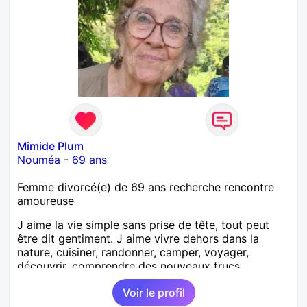
Mimide Plum
Nouméa
-
69 ans
Femme divorcé(e) de 69 ans recherche rencontre
amoureuse
J aime la vie simple sans prise de tête, tout peut
être dit gentiment. J aime vivre dehors dans la
nature, cuisiner, randonner, camper, voyager,
découvrir, comprendre des nouveaux trucs
techniques et sur la vie des êtres vivants. J aime
Voir le profil
danser, faire la fête. Je ne bois pratiquement pas d
alcool, je fume rarement, je ris souvent. Je cherche