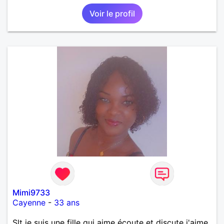
Voir le profil
Mimi9733
Cayenne
-
33 ans
Slt je suis une fille qui aime écoute et discute j'aime