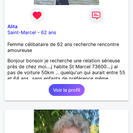
Alita
Saint-Marcel
-
62 ans
Femme célibataire de 62 ans recherche rencontre
amoureuse
Bonjour bonsoir je recherche une relation sérieuse
près de chez moi....j habite St Marcel 73600....j ai
pas de voiture 50km ... quelqu'un qui aurait entre 55
et 64 ans...sans enfants de préférence même
adultes et qui n aurait garder aucun contact avec
Voir le profil
une où plusieurs ex...si vous correspondez à ma
recherche ecrivez moi je vous répondrai...