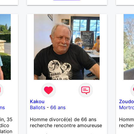
Kakou
Zoud
ns
Ballots
-
66 ans
Mortr
in, 35
Homme divorcé(e) de 66 ans
Homme
édico
recherche rencontre amoureuse
recher
lation