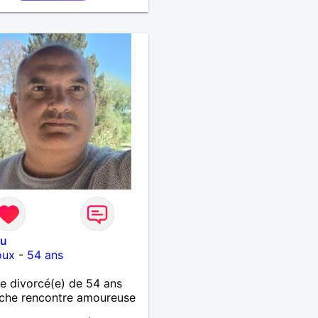
ou
oux
-
54 ans
 divorcé(e) de 54 ans
che rencontre amoureuse