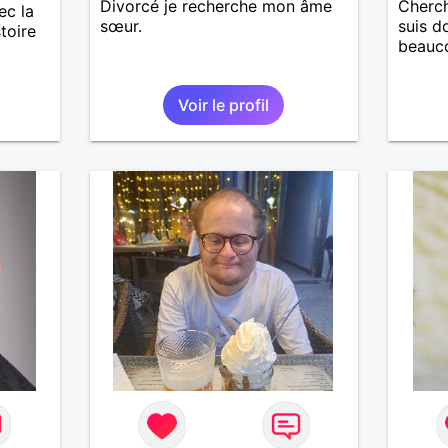
Divorcé je recherche mon âme
Cherch
ec la
sœur.
suis d
toire
beauco
Voir le profil