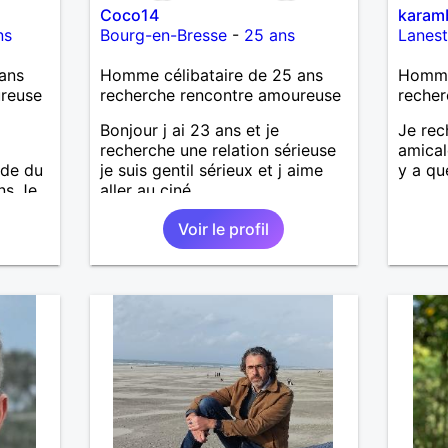
Coco14
karam
ns
Bourg-en-Bresse
-
25 ans
Lanest
ans
Homme célibataire de 25 ans
Homme 
ureuse
recherche rencontre amoureuse
recher
Bonjour j ai 23 ans et je
Je rec
recherche une relation sérieuse
amical
nde du
je suis gentil sérieux et j aime
y a qu
ns Je
aller au ciné....
es en
Voir le profil
uveau
ir,
aimer
ain,
de