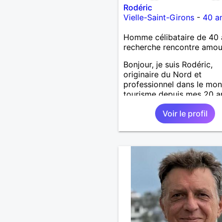
Rodéric
Vielle-Saint-Girons
-
40 a
Homme célibataire de 40 
recherche rencontre amo
Bonjour, je suis Rodéric,
originaire du Nord et
professionnel dans le mo
tourisme depuis mes 20 a
suis arrivée dans les land
Voir le profil
début d'année pour un no
job A la recherche d'une
personne avec qui découvr
partager et pourquoi pas 
;) Je suis quelqu'un d'hum
sociable avec une pointe 
taquinerie ;) Au plaisir :)