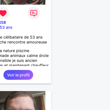
t58
53 ans
célibataire de 53 ans
che rencontre amoureuse
la nature piscine
nade animaux calme drole
ensible je suis ancien
ier et maintenant chauffeur
 jai un chien et un chat
Voir le profil
che relation durable