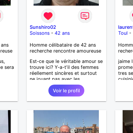
Sunshiro02
lauren
Soissons
-
42 ans
Toul
-
 ans
Homme célibataire de 42 ans
Homme 
ureuse
recherche rencontre amoureuse
recher
us,
Est-ce que le véritable amour se
jaime 
te sera
trouve ici? Y-a-t'il des femmes
prome
réellement sincères et surtout
tres s
ne jouant pas avec les
cuisin
sentiments des hommes? Etant
de bus
Voir le profil
un homme protecteur et
recher
bienveillant, je veux continuer
d'y croire et pouvoir enfin
former la petite famille que je
désir temps. Faux profil,
profiteuse et autres joyeuseté
passer votre chemin, vous ne
m'intéressez pas du tout!