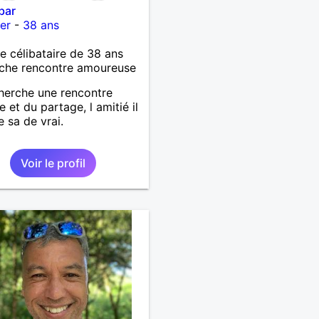
bar
er
-
38 ans
célibataire de 38 ans
che rencontre amoureuse
herche une rencontre
e et du partage, l amitié il
e sa de vrai.
Voir le profil