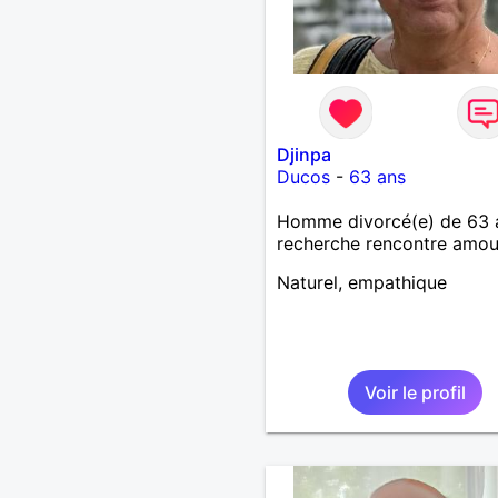
Djinpa
Ducos
-
63 ans
Homme divorcé(e) de 63 
recherche rencontre amo
Naturel, empathique
Voir le profil