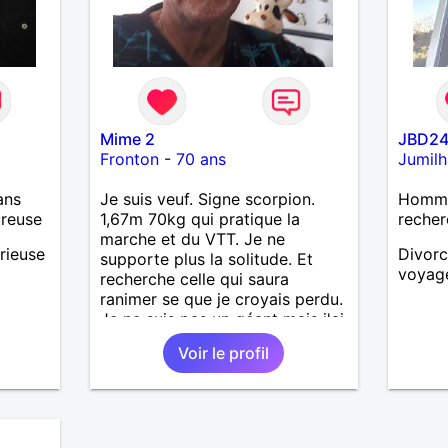
l’avenir nous guider 🌹
Mime 2
JBD2
Fronton
-
70 ans
Jumilh
ans
Je suis veuf. Signe scorpion.
Homme
ureuse
1,67m 70kg qui pratique la
recher
marche et du VTT. Je ne
rieuse
Divorcé
supporte plus la solitude. Et
voyag
recherche celle qui saura
ranimer se que je croyais perdu.
Je ne suis pas un géant mais j'ai
un gros coeur. Je supporte pas
Voir le profil
le mensonge l'hypocrisie. J'aime
la franchise et l'honnêteté. Les
voyages. Pour en savoir plus
contacter moi.