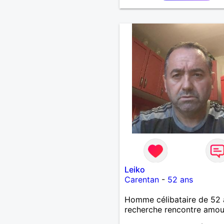
Leiko
Carentan
-
52 ans
Homme célibataire de 52 
recherche rencontre amo