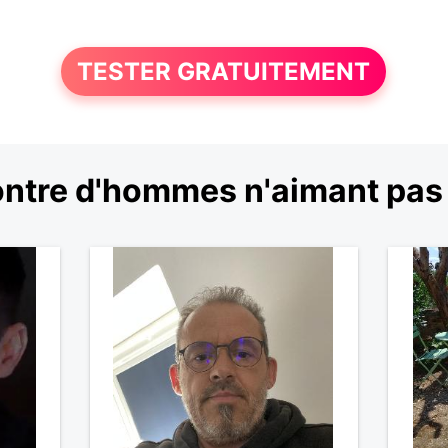
TESTER GRATUITEMENT
ntre d'hommes n'aimant pas