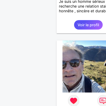
Je suis un homme sérieux
recherche une relation sta
honnête , sincère et durab
Voir le profil