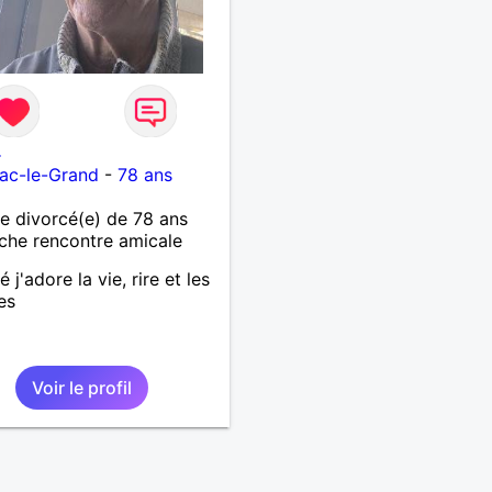
4
ac-le-Grand
-
78 ans
 divorcé(e) de 78 ans
che rencontre amicale
 j'adore la vie, rire et les
es
Voir le profil