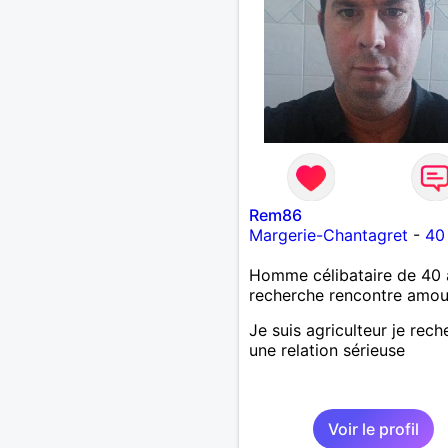
Rem86
Margerie-Chantagret
-
40
Homme célibataire de 40 
recherche rencontre amo
Je suis agriculteur je rec
une relation sérieuse
Voir le profil