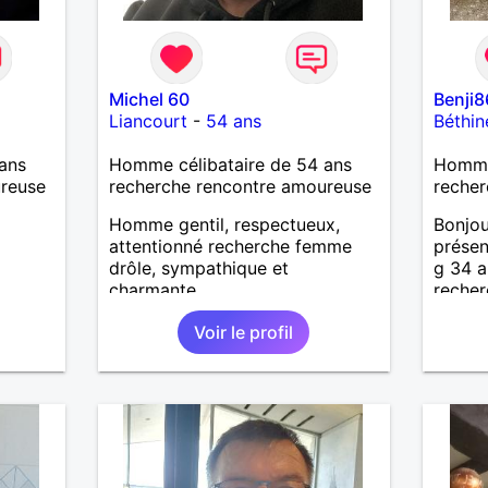
Michel 60
Benji
Liancourt
-
54 ans
Béthin
ans
Homme célibataire de 54 ans
Homme 
ureuse
recherche rencontre amoureuse
recher
Homme gentil, respectueux,
Bonjo
attentionné recherche femme
présen
drôle, sympathique et
g 34 an
charmante
recher
attent
Voir le profil