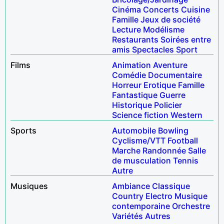
Cinéma
Concerts
Cuisine
Famille
Jeux de société
Lecture
Modélisme
Restaurants
Soirées entre
amis
Spectacles
Sport
Films
Animation
Aventure
Comédie
Documentaire
Horreur
Erotique
Famille
Fantastique
Guerre
Historique
Policier
Science fiction
Western
Sports
Automobile
Bowling
Cyclisme/VTT
Football
Marche
Randonnée
Salle
de musculation
Tennis
Autre
Musiques
Ambiance
Classique
Country
Electro
Musique
contemporaine
Orchestre
Variétés
Autres