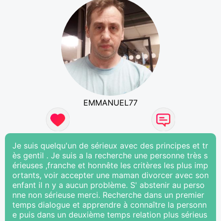
EMMANUEL77
Je suis quelqu'un de sérieux avec des principes et tr
ès gentil . Je suis a la recherche une personne très s
érieuses ,franche et honnête les critères les plus imp
ortants, voir accepter une maman divorcer avec son
enfant il n y a aucun problème. S' abstenir au perso
nne non sérieuse merci. Recherche dans un premier
temps dialogue et apprendre à connaître la personn
e puis dans un deuxième temps relation plus sérieus