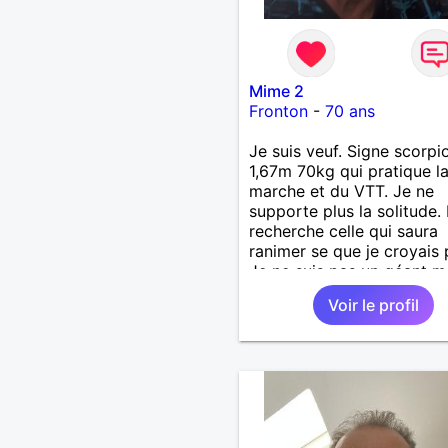
Mime 2
Fronton
-
70 ans
Je suis veuf. Signe scorpi
1,67m 70kg qui pratique l
marche et du VTT. Je ne
supporte plus la solitude. 
recherche celle qui saura
ranimer se que je croyais 
Je ne suis pas un géant ma
un gros coeur. Je support
Voir le profil
le mensonge l'hypocrisie. 
la franchise et l'honnêteté
voyages. Pour en savoir p
contacter moi.