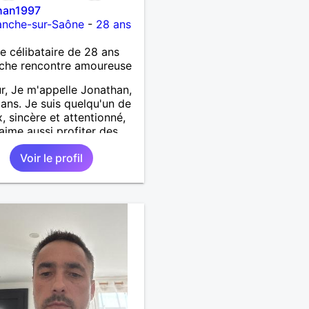
han1997
ranche-sur-Saône
-
28 ans
célibataire de 28 ans
che rencontre amoureuse
r, Je m'appelle Jonathan,
8 ans. Je suis quelqu'un de
x, sincère et attentionné,
'aime aussi profiter des
oments de la vie avec
Voir le profil
 et simplicité. J'apprécie
yages, les découvertes,
ux vidéo et les moments
ente. Je suis à la
che d'une personne
tique avec qui partager
les expériences,
uire une relation sérieuse
sur la confiance, le
t et la complicité. Si tu
ies les conversations