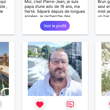
 qui
Moi, c’est Pierre-Jean, je suis
Brun g
ble ,
papa d’une ado de 16 ans, ma
seul e
le
fierté. Séparé depuis de longues
midi j
années, je recherche des
un bar
affinités amicales afin de
Voir le profil
rompre une solitude parfois
difficile à gérer ainsi que casser
le vague à l’âme. L’amitié reste
extrêmement importante à mes
yeux mais peut se décliner en
des sentiments plus puissants.
« Le temps fera son œuvre »
disait Arthur Schopenhauer,
philosophe allemand que j’adore.
J’aime discuter sans pour autant
être trop locace. Je suis bourré
de qualités avec très peu de
défauts. Je suis altruiste,
bienveillant, empathique,
attentionné, honnête,
respectueux, doux de caractère
et compréhensif : je laisse
« glisser » beaucoup de choses.