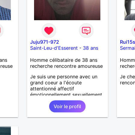
sincère
person
veulen
discute
connai
Juju971-972
Rui15
Saint-Leu-d'Esserent
-
38 ans
Serma
ans
Homme célibataire de 38 ans
Homme
ureuse
recherche rencontre amoureuse
recher
Je suis une personne avec un
Je ch
grand coeur a l'écoute
rencon
attentionné affectif
émotionnellement sexuellement
joyeux drôle amusant a l'écoute
Voir le profil