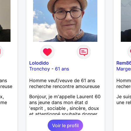
Lolodido
Rem8
Tronchoy
-
61 ans
Marge
ans
Homme veuf/veuve de 61 ans
Homme 
ureuse
recherche rencontre amoureuse
recher
x,
Bonjour, je m'appelle Laurent 60
Je sui
mme
ans jeune dans mon état d
une re
'esprit , sociable , sincère, doux
et attentionné souhaite donner
de la tendresse , de l'amour et
Voir le profil
beaucoup de bonheur a la