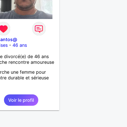
s, les fous rires et les
nes qui savent ce qu'elles
t, n'hésite pas à venir
r. Au plaisir de faire
ssance !
santos@
ises
-
46 ans
 divorcé(e) de 46 ans
che rencontre amoureuse
erche une femme pour
tre durable et sérieuse
Voir le profil