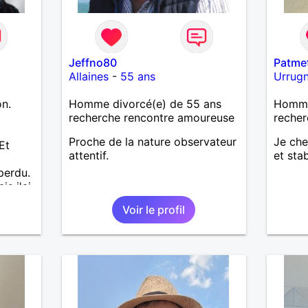
Jeffno80
Patme
Allaines
-
55 ans
Urrug
on.
Homme divorcé(e) de 55 ans
Homme 
a
recherche rencontre amoureuse
recher
Proche de la nature observateur
Je che
Et
attentif.
et sta
perdu.
is j'ai
e pas
Voir le profil
J'aime
. Les
lus