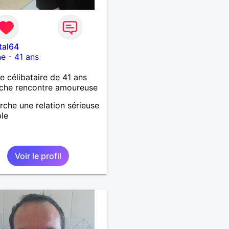
tal64
ne
-
41 ans
célibataire de 41 ans
che rencontre amoureuse
rche une relation sérieuse
ble
Voir le profil