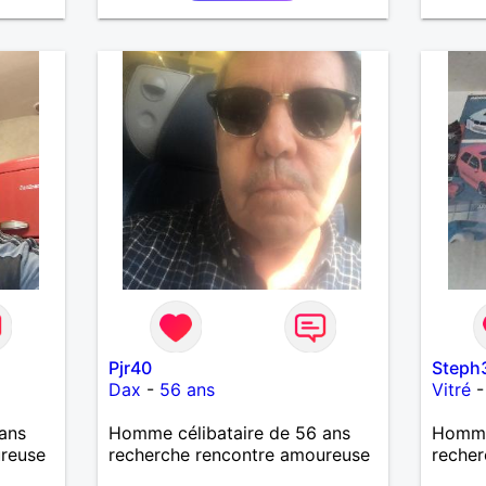
femme qui souhaitera partager
ma vie . Bientôt en retraite a la
fin de l 'année et libre de toute
contrainte. Digne de confiance à
la femme qui voudras m 'en
accorder en toute sincérité.
Pour le reste venez me
découvrir par un échange.
Pjr40
Steph
Dax
-
56 ans
Vitré
ans
Homme célibataire de 56 ans
Homme 
ureuse
recherche rencontre amoureuse
recher