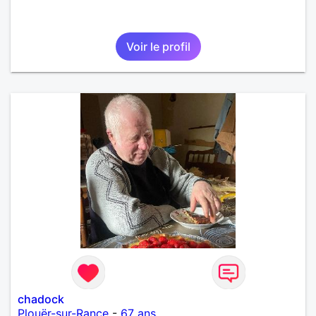
Voir le profil
chadock
Plouër-sur-Rance
-
67 ans