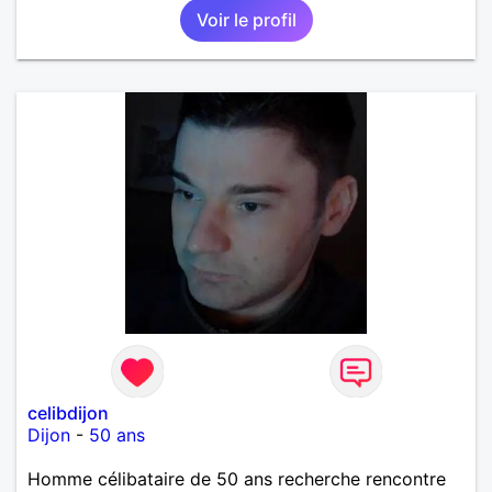
Voir le profil
randonnée pour se défouler, se relaxer, se détendre
et finalement prendre du bon temps. C'est difficile
de tout dire en quelques lignes. En revanche, vous
pouvez me contacter pour avoir plus
d'informations. A bientôt
celibdijon
Dijon
-
50 ans
Homme célibataire de 50 ans recherche rencontre