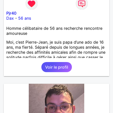
Pjr40
Dax
-
56 ans
Homme célibataire de 56 ans recherche rencontre
amoureuse
Moi, c’est Pierre-Jean, je suis papa d’une ado de 16
ans, ma fierté. Séparé depuis de longues années, je
recherche des affinités amicales afin de rompre une
solitude parfois difficile à gérer ainsi que casser le
vague à l’âme. L’amitié reste extrêmement
Voir le profil
importante à mes yeux mais peut se décliner en des
sentiments plus puissants. « Le temps fera son
œuvre » disait Arthur Schopenhauer, philosophe
allemand que j’adore. J’aime discuter sans pour
autant être trop locace. Je suis bourré de qualités
avec très peu de défauts. Je suis altruiste,
bienveillant, empathique, attentionné, honnête,
respectueux, doux de caractère et compréhensif : je
laisse « glisser » beaucoup de choses. Mais ne vous
m’éprenez pas Mesdames, si une personne que