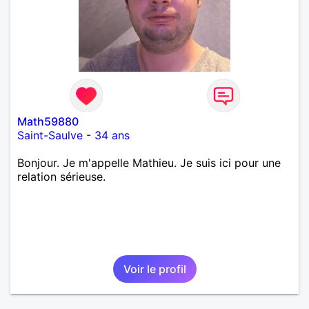
j’aime me trahit une fois, il n’y aura pas de seconde
chance et je l’effacerai à « vitam eternam ».
Néanmoins, je suis un tout petit peu maniaque ainsi
qu’impatient. J’essaye de faire des efforts. Rien de
bien dramatique ! Du moins je le pense……Je suis un
homme facile à vivre. À vous si vous le souhaitez,
d’apprendre à me connaître davantage. J’en serai
ravi….A très bientôt je l’espère.
Math59880
Saint-Saulve
-
34 ans
Bonjour. Je m'appelle Mathieu. Je suis ici pour une
relation sérieuse.
Voir le profil