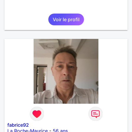
Voir le profil
fabrice92
La Roche-Maurice
-
56 ans