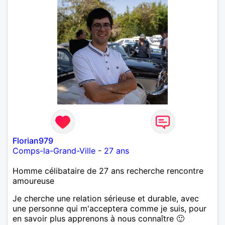
Florian979
Comps-la-Grand-Ville
-
27 ans
Homme célibataire de 27 ans recherche rencontre
amoureuse
Je cherche une relation sérieuse et durable, avec
une personne qui m'acceptera comme je suis, pour
en savoir plus apprenons à nous connaître 🙂