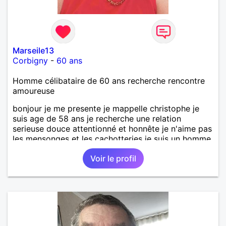
Marseile13
Corbigny
-
60 ans
Homme célibataire de 60 ans recherche rencontre
amoureuse
bonjour je me presente je mappelle christophe je
suis age de 58 ans je recherche une relation
serieuse douce attentionné et honnête je n'aime pas
les mensonges et les cachotteries je suis un homme
sensible doux câlin et franc. PS je n'habite pas à
Voir le profil
Marseille mes fans de l'équipe de l'OM je suis du
département de la Nièvre 58