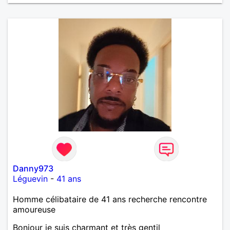
trop fan de Jul). Je fais du sport pour garder la
forme et plutôt agréable à regarder. (Enfin je le
pense en tout cas 😂)
Danny973
Léguevin
-
41 ans
Homme célibataire de 41 ans recherche rencontre
amoureuse
Bonjour je suis charmant et très gentil