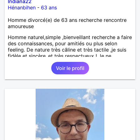
Indiana22
Hénanbihen
-
63 ans
Homme divorcé(e) de 63 ans recherche rencontre
amoureuse
Homme naturel,simple ,bienveillant recherche a faire
des connaissances, pour amitiés ou plus selon
feeling. De nature très câline et très tactile ,je suis
fidèle et sincère.,et très respectueux ! Je ne
supporte pas le mensonge.Rien ne vaut une vraie
Voir le profil
rencontre,pour échanger en toute simplicité,j'ai du
mal à prolonger des échanges virtuels Je suis plutôt
attiré par des femmes ayant la cinquantaine ,belles
dans leurs têtes et dans leurs corps. Féminines
naturellement ,sans fards ,ni excès A vous de jouer
Mesdames 😉