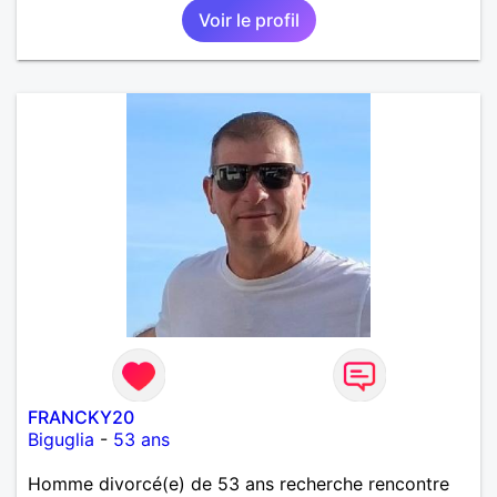
Voir le profil
FRANCKY20
Biguglia
-
53 ans
Homme divorcé(e) de 53 ans recherche rencontre