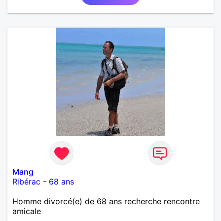
Mang
Ribérac
-
68 ans
Homme divorcé(e) de 68 ans recherche rencontre
amicale