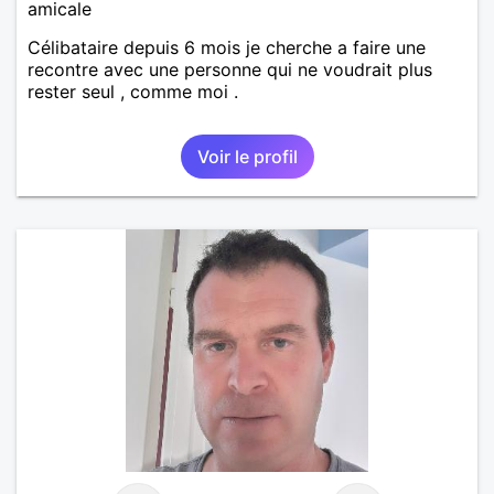
amicale
Célibataire depuis 6 mois je cherche a faire une
recontre avec une personne qui ne voudrait plus
rester seul , comme moi .
Voir le profil