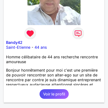
Bandy42
Saint-Etienne
-
44 ans
Homme célibataire de 44 ans recherche rencontre
amoureuse
Bonjour honnêtement pour moi c'est une première
de pouvoir rencontrer son alter-ego sur un site de
rencontre par contre je suis dinamique entreprenant
respectueux audacieuse attentionné sincères et
expressif et j' aime surtout les câlins et à les
Voir le profil
partager avec humour et amour bisous à+ à bientôt