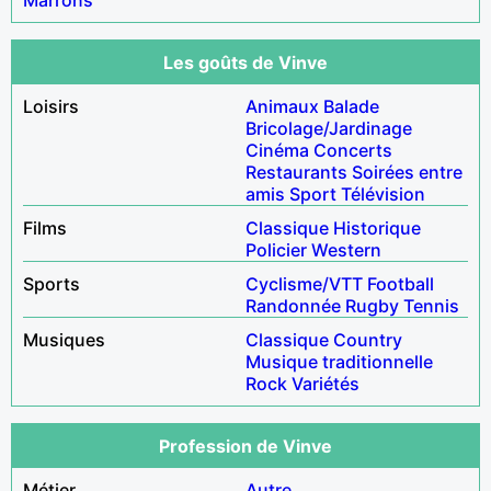
Les goûts de Vinve
Loisirs
Animaux
Balade
Bricolage/Jardinage
Cinéma
Concerts
Restaurants
Soirées entre
amis
Sport
Télévision
Films
Classique
Historique
Policier
Western
Sports
Cyclisme/VTT
Football
Randonnée
Rugby
Tennis
Musiques
Classique
Country
Musique traditionnelle
Rock
Variétés
Profession de Vinve
Métier
Autre