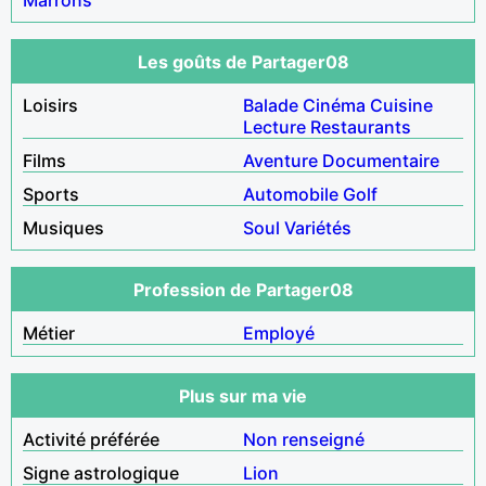
Les goûts de Partager08
Loisirs
Balade
Cinéma
Cuisine
Lecture
Restaurants
Films
Aventure
Documentaire
Sports
Automobile
Golf
Musiques
Soul
Variétés
Profession de Partager08
Métier
Employé
Plus sur ma vie
Activité préférée
Non renseigné
Signe astrologique
Lion