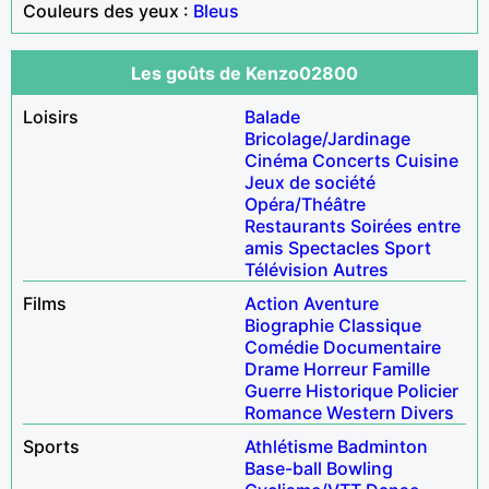
Couleurs des yeux :
Bleus
Les goûts de Kenzo02800
Loisirs
Balade
Bricolage/Jardinage
Cinéma
Concerts
Cuisine
Jeux de société
Opéra/Théâtre
Restaurants
Soirées entre
amis
Spectacles
Sport
Télévision
Autres
Films
Action
Aventure
Biographie
Classique
Comédie
Documentaire
Drame
Horreur
Famille
Guerre
Historique
Policier
Romance
Western
Divers
Sports
Athlétisme
Badminton
Base-ball
Bowling