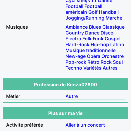
Cyclisme/VTT
Danse
Football
Football
américain
Golf
Handball
Jogging/Running
Marche
Musiques
Ambiance
Blues
Classique
Country
Dance
Disco
Electro
Folk
Funk
Gospel
Hard-Rock
Hip-hop
Latino
Musique traditionnelle
New-age
Opéra
Orchestre
Pop-rock
Rétro
Rock
Soul
Techno
Variétés
Autres
Profession de Kenzo02800
Métier
Autre
Plus sur ma vie
Activité préférée
Aller à un concert