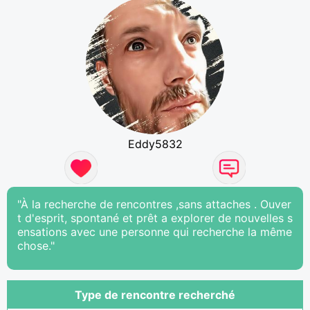
Eddy5832
"À la recherche de rencontres ,sans attaches . Ouver
t d'esprit, spontané et prêt a explorer de nouvelles s
ensations avec une personne qui recherche la même
chose."
Type de rencontre recherché