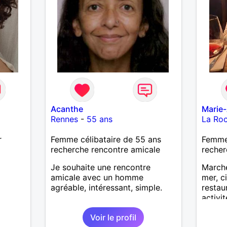
Acanthe
Marie
Rennes
-
55 ans
La Ro
r
Femme célibataire de 55 ans
Femme 
recherche rencontre amicale
recher
Je souhaite une rencontre
Marche
amicale avec un homme
mer, c
agréable, intéressant, simple.
restau
activit
partag
Voir le profil
Recevo