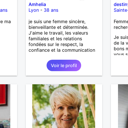
Amhelia
destin
 ans
Lyon
-
38 ans
Saint
re ma
je suis une femme sincère,
Femme 
bienveillante et déterminée.
recher
J'aime le travail, les valeurs
Je sui
familiales et les relations
de la 
fondées sur le respect, la
bons m
confiance et la communication
vous s
peu pl
Voir le profil