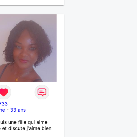
-enfants et mes amis.
lat auprès des enfants à
e, pour le cinéma
ndant... Se rencontrer,
 l’écoute, échanger avec
rsonne de confiance,
ne vie de partage, de
sse. Les voyages et où
nées en France ou à
nger à deux en dehors des
rs battus me raviraient. Je
ge à répondre à votre
e. Au plaisir de vous lire.
733
ne
-
33 ans
suis une fille qui aime
 et discute j'aime bien