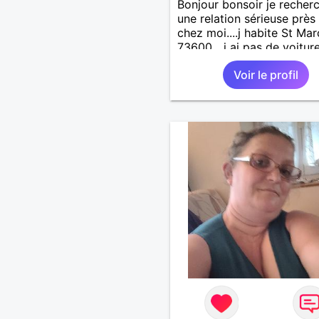
Bonjour bonsoir je recher
une relation sérieuse près
chez moi....j habite St Mar
73600....j ai pas de voitur
50km ... quelqu'un qui aur
Voir le profil
entre 55 et 64 ans...sans 
de préférence même adult
qui n aurait garder aucun
contact avec une où plusi
ex...si vous correspondez
recherche ecrivez moi je 
répondrai...