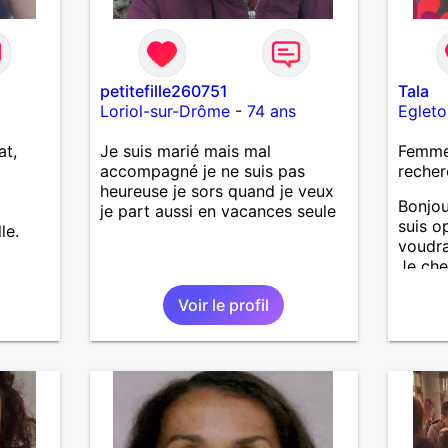
petitefille260751
Tala
Loriol-sur-Drôme
-
74 ans
Egleto
at,
Je suis marié mais mal
Femme 
accompagné je ne suis pas
recher
heureuse je sors quand je veux
Bonjou
je part aussi en vacances seule
suis op
le.
voudra
Je ch
38-48 
Voir le profil
préfér
vu que 
ne peu
loin. 
monde