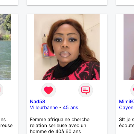
petits
Bénévo
l’écol
indépe
être à
une pe
pour u
tendre
randon
l'étra
sentie
m'enga
messag
Nad58
Mimi9
Villeurbanne
-
45 ans
Cayen
ans
Femme afriquaine cherche
Slt je 
ureuse
relation serieuse avec un
écoute
homme de 40à 60 ans