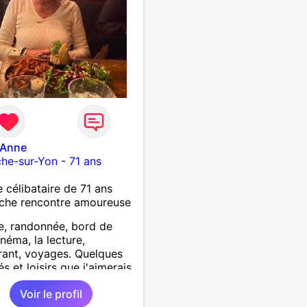
-Anne
che-sur-Yon
-
71 ans
célibataire de 71 ans
che rencontre amoureuse
, randonnée, bord de
inéma, la lecture,
rant, voyages. Quelques
és et loisirs que j'aimerais
er ainsi que les vôtres.
Voir le profil
ir mes enfants, mes