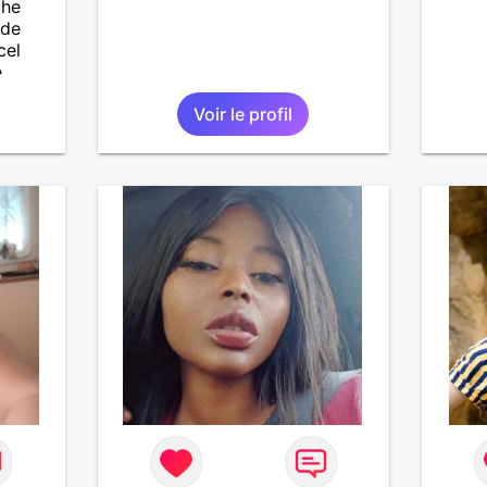
che
 de
cel
e
ait
Voir le profil
enfants
es et
eurs
 à ma
vous