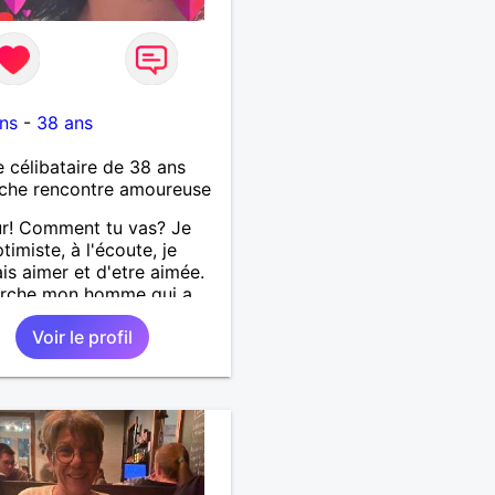
ns
-
38 ans
célibataire de 38 ans
che rencontre amoureuse
r! Comment tu vas? Je
timiste, à l'écoute, je
is aimer et d'etre aimée.
erche mon homme qui a
ans. Aussi en Correse en
Voir le profil
ence ou dans son alentour
je travaille en CDI et je
x pas souvent voyager
Merci. Bon chance à tout le
.