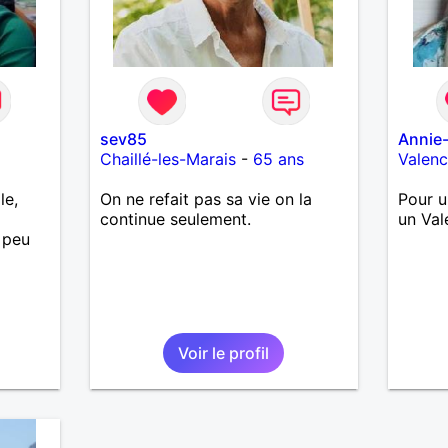
sev85
Annie
Chaillé-les-Marais
-
65 ans
Valen
le,
On ne refait pas sa vie on la
Pour u
continue seulement.
un Val
 peu
Voir le profil