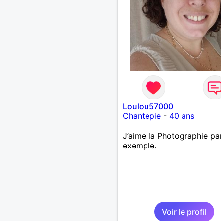
Loulou57000
Chantepie
-
40 ans
J’aime la Photographie pa
exemple.
Voir le profil