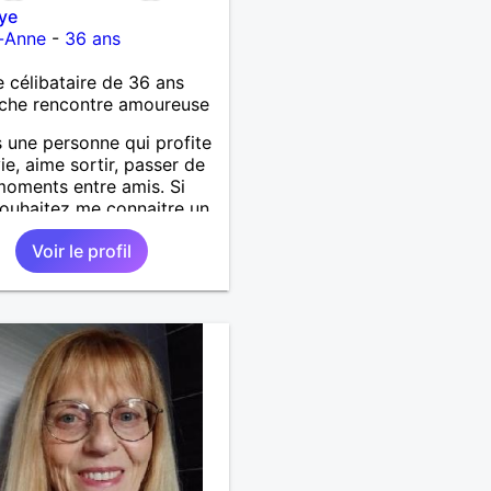
ye
e-Anne
-
36 ans
célibataire de 36 ans
che rencontre amoureuse
s une personne qui profite
vie, aime sortir, passer de
oments entre amis. Si
ouhaitez me connaitre un
us contacter moi.
Voir le profil