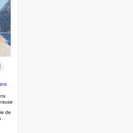
ans
ans
ureuse
ie de
s