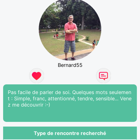
Bernard55
Pas facile de parler de soi. Quelques mots seulemen
t : Simple, franc, attentionné, tendre, sensible... Vene
z me découvrir :-)
Type de rencontre recherché