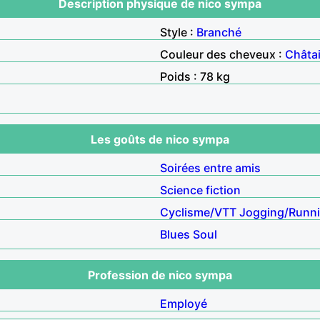
Description physique de nico sympa
Style :
Branché
Couleur des cheveux :
Châta
Poids : 78 kg
Les goûts de nico sympa
Soirées entre amis
Science fiction
Cyclisme/VTT
Jogging/Runn
Blues
Soul
Profession de nico sympa
Employé