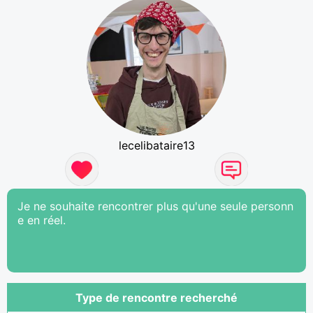
lecelibataire13
Je ne souhaite rencontrer plus qu'une seule personn
e en réel.
Type de rencontre recherché