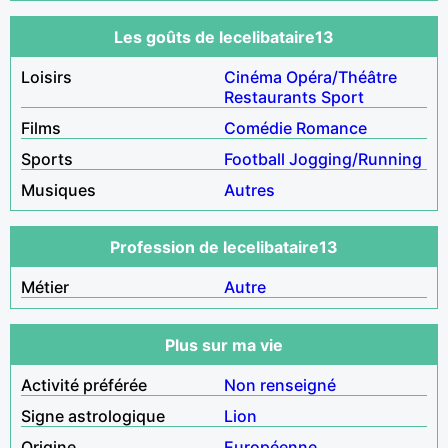
Les goûts de lecelibataire13
Loisirs
Cinéma
Opéra/Théâtre
Restaurants
Sport
Films
Comédie
Romance
Sports
Football
Jogging/Running
Musiques
Autres
Profession de lecelibataire13
Métier
Autre
Plus sur ma vie
Activité préférée
Non renseigné
Signe astrologique
Lion
Origine
Européenne