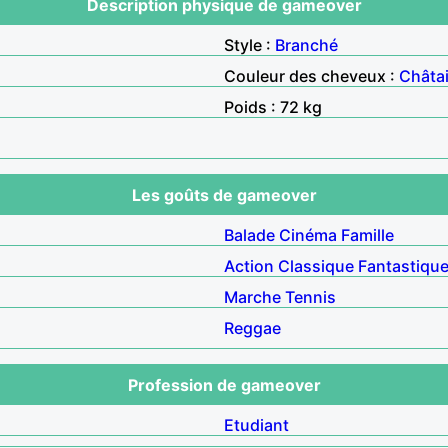
Description physique de gameover
Style :
Branché
Couleur des cheveux :
Châta
Poids : 72 kg
Les goûts de gameover
Balade
Cinéma
Famille
Action
Classique
Fantastiqu
Marche
Tennis
Reggae
Profession de gameover
Etudiant