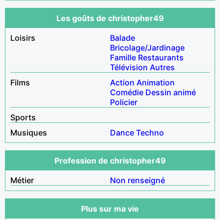
Les goûts de christopher49
Loisirs
Balade
Bricolage/Jardinage
Famille
Restaurants
Télévision
Autres
Films
Action
Animation
Comédie
Dessin animé
Policier
Sports
Musiques
Dance
Techno
Profession de christopher49
Métier
Non renseigné
Plus sur ma vie