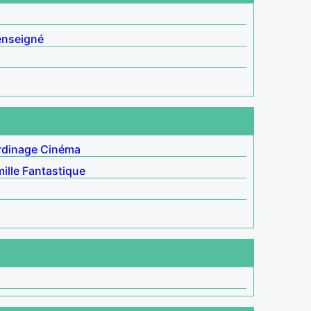
enseigné
rdinage
Cinéma
ille
Fantastique