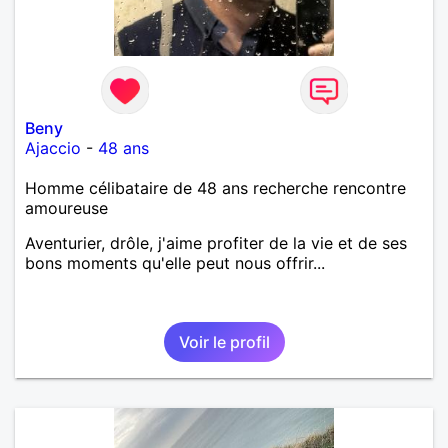
Beny
Ajaccio
-
48 ans
Homme célibataire de 48 ans recherche rencontre
amoureuse
Aventurier, drôle, j'aime profiter de la vie et de ses
bons moments qu'elle peut nous offrir...
Voir le profil