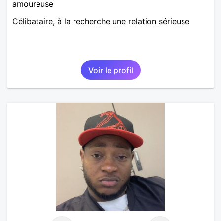
amoureuse
Célibataire, à la recherche une relation sérieuse
Voir le profil