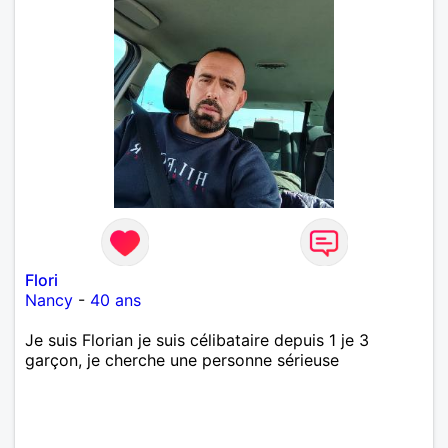
Flori
Nancy
-
40 ans
Je suis Florian je suis célibataire depuis 1 je 3
garçon, je cherche une personne sérieuse