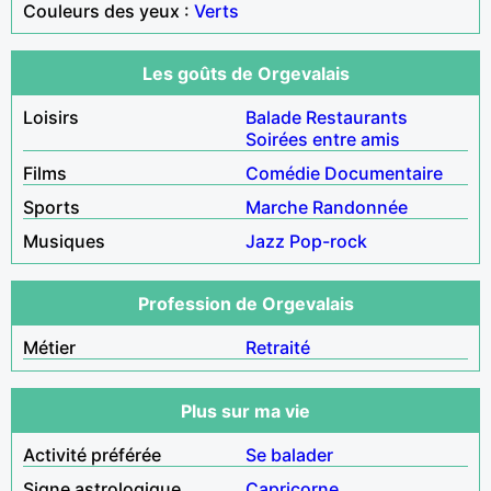
Couleurs des yeux :
Verts
Les goûts de Orgevalais
Loisirs
Balade
Restaurants
Soirées entre amis
Films
Comédie
Documentaire
Sports
Marche
Randonnée
Musiques
Jazz
Pop-rock
Profession de Orgevalais
Métier
Retraité
Plus sur ma vie
Activité préférée
Se balader
Signe astrologique
Capricorne