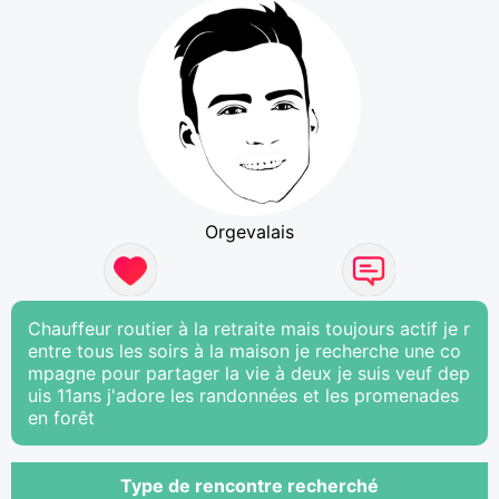
Orgevalais
Chauffeur routier à la retraite mais toujours actif je r
entre tous les soirs à la maison je recherche une co
mpagne pour partager la vie à deux je suis veuf dep
uis 11ans j'adore les randonnées et les promenades
en forêt
Type de rencontre recherché