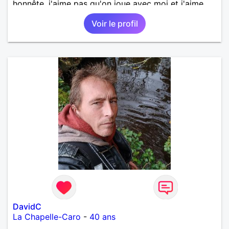
honnête, j'aime pas qu'on joue avec moi et j'aime
pas les mensonges. Je cherche une relation
Voir le profil
amoureuse et sérieuse.
DavidC
La Chapelle-Caro
-
40 ans