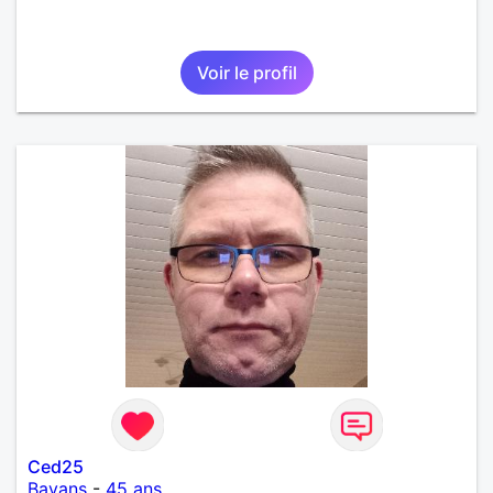
Voir le profil
Ced25
Bavans
-
45 ans