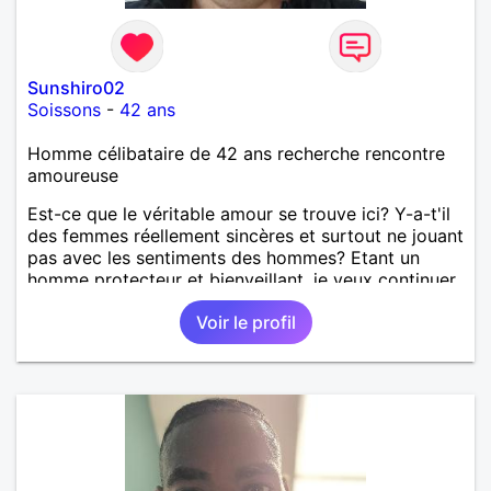
Sunshiro02
Soissons
-
42 ans
Homme célibataire de 42 ans recherche rencontre
amoureuse
Est-ce que le véritable amour se trouve ici? Y-a-t'il
des femmes réellement sincères et surtout ne jouant
pas avec les sentiments des hommes? Etant un
homme protecteur et bienveillant, je veux continuer
d'y croire et pouvoir enfin former la petite famille
Voir le profil
que je désir temps. Faux profil, profiteuse et autres
joyeuseté passer votre chemin, vous ne
m'intéressez pas du tout!