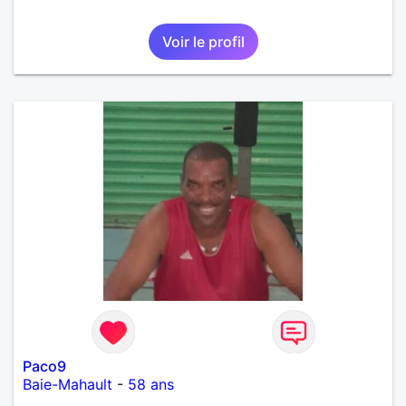
Voir le profil
Paco9
Baie-Mahault
-
58 ans