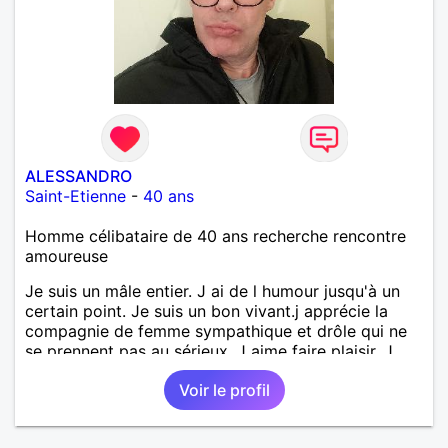
ALESSANDRO
Saint-Etienne
-
40 ans
Homme célibataire de 40 ans recherche rencontre
amoureuse
Je suis un mâle entier. J ai de l humour jusqu'à un
certain point. Je suis un bon vivant.j apprécie la
compagnie de femme sympathique et drôle qui ne
se prennent pas au sérieux. J aime faire plaisir. J
apprécie de partager des moments simples avec
Voir le profil
des personnes cool. J apprécie les féminine,
sensuelle, douce et drôle ..