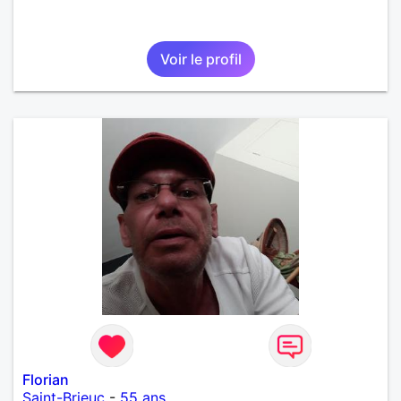
Voir le profil
Florian
Saint-Brieuc
-
55 ans