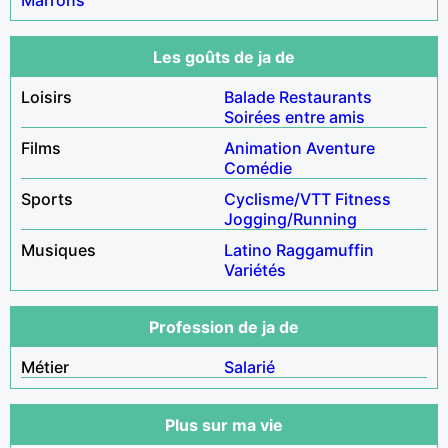
Les goûts de ja de
Loisirs
Balade
Restaurants
Soirées entre amis
Films
Animation
Aventure
Comédie
Sports
Cyclisme/VTT
Fitness
Jogging/Running
Musiques
Latino
Raggamuffin
Variétés
Profession de ja de
Métier
Salarié
Plus sur ma vie