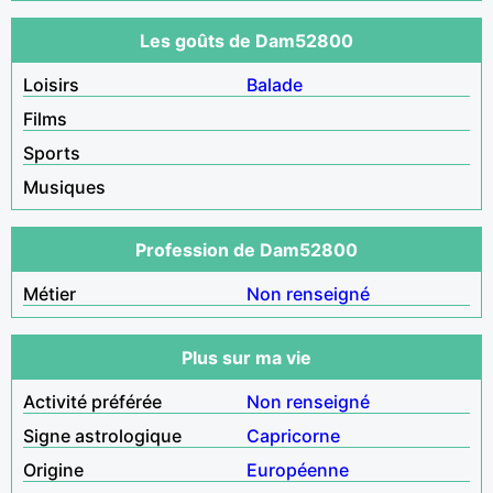
Les goûts de Dam52800
Loisirs
Balade
Films
Sports
Musiques
Profession de Dam52800
Métier
Non renseigné
Plus sur ma vie
Activité préférée
Non renseigné
Signe astrologique
Capricorne
Origine
Européenne