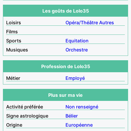
Les goûts de Lolo35
Loisirs
Opéra/Théâtre
Autres
Films
Sports
Equitation
Musiques
Orchestre
Profession de Lolo35
Métier
Employé
Plus sur ma vie
Activité préférée
Non renseigné
Signe astrologique
Bélier
Origine
Européenne