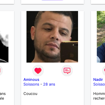
Aminous
Nadir
Soissons
-
28 ans
Soiss
ans
Coucou
Homme 
ale
recher