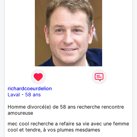
richardcoeurdelion
Laval
-
58 ans
Homme divorcé(e) de 58 ans recherche rencontre
amoureuse
mec cool recherche a refaire sa vie avec une femme
cool et tendre, à vos plumes mesdames