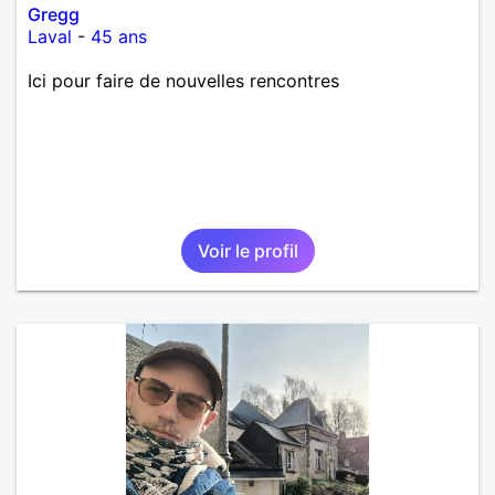
Gregg
Laval
-
45 ans
Ici pour faire de nouvelles rencontres
Voir le profil