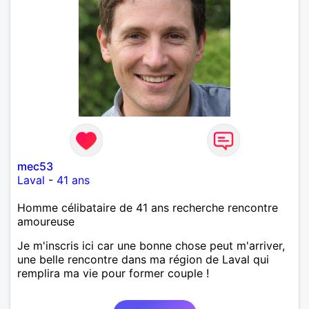
mec53
Laval
-
41 ans
Homme célibataire de 41 ans recherche rencontre
amoureuse
Je m'inscris ici car une bonne chose peut m'arriver,
une belle rencontre dans ma région de Laval qui
remplira ma vie pour former couple !