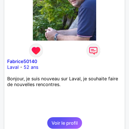
Fabrice50140
Laval
-
52 ans
Bonjour, je suis nouveau sur Laval, je souhaite faire
de nouvelles rencontres.
Voir le profil