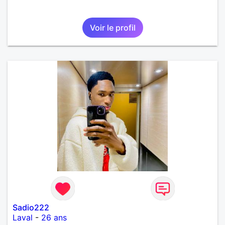
Voir le profil
Sadio222
Laval
-
26 ans