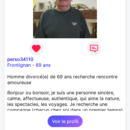
perso34110
Frontignan
-
69 ans
Homme divorcé(e) de 69 ans recherche rencontre
amoureuse
Bonjour ou bonsoir, je suis une personne sincère,
calme, affectueuse, authentique, qui aime la nature,
les spectacles, les voyages. Je recherche une
compagne (chacun chez soi dans un premier temps)
milieu indifférent, équilibrée, douce, valeurs morales
Voir le profil
pour une relation de qualité durable, dans la joie et
le bonheur. A bientôt et au plaisir peut-être de vous