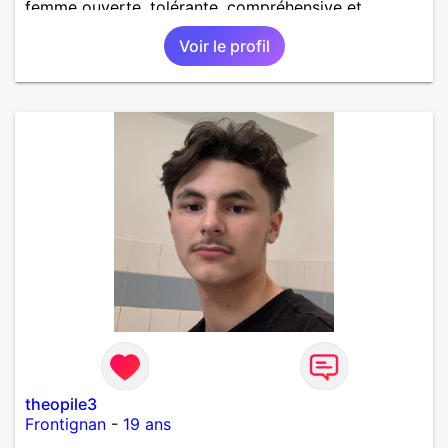
femme ouverte, tolérante, compréhensive et
naturelle. On dit que je suis charmant et ouvert aux
Voir le profil
autres.
theopile3
Frontignan
-
19 ans