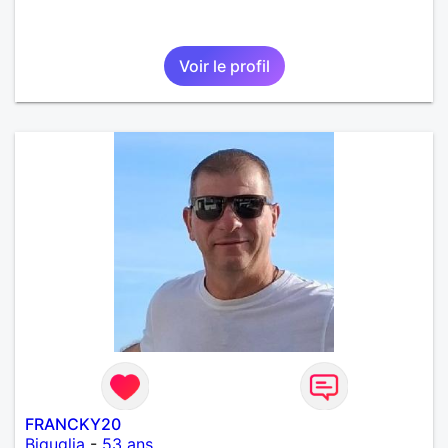
Voir le profil
FRANCKY20
Biguglia
-
53 ans