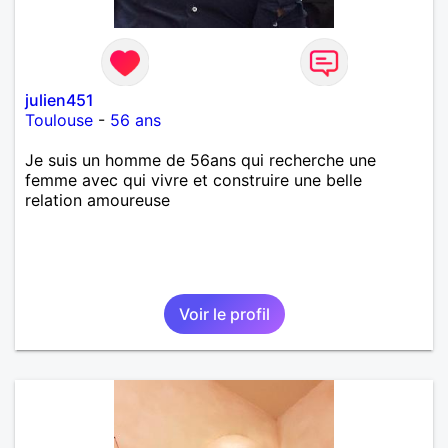
julien451
Toulouse
-
56 ans
Je suis un homme de 56ans qui recherche une
femme avec qui vivre et construire une belle
relation amoureuse
Voir le profil