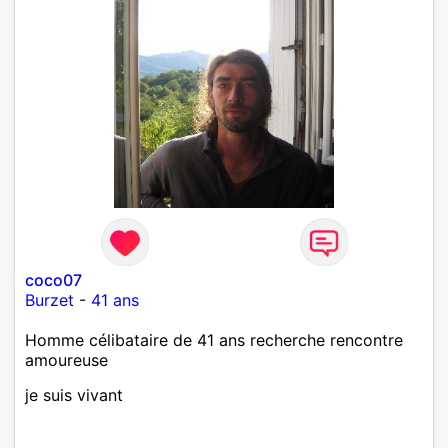
coco07
Burzet
-
41 ans
Homme célibataire de 41 ans recherche rencontre
amoureuse
je suis vivant