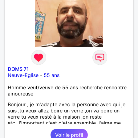
DOMS 71
Neuve-Eglise
-
55 ans
Homme veuf/veuve de 55 ans recherche rencontre
amoureuse
Bonjour , je m'adapte avec la personne avec qui je
suis ,tu veux allez boire un verre ,on va boire un
verre tu veux resté à la maison ,on reste
etc...l'important c'est d'etre ensemble .j'aime me
balader , faire du sport , regarder des film , aller au
Voir le profil
théatre etc et j'aime par dessus tous rire