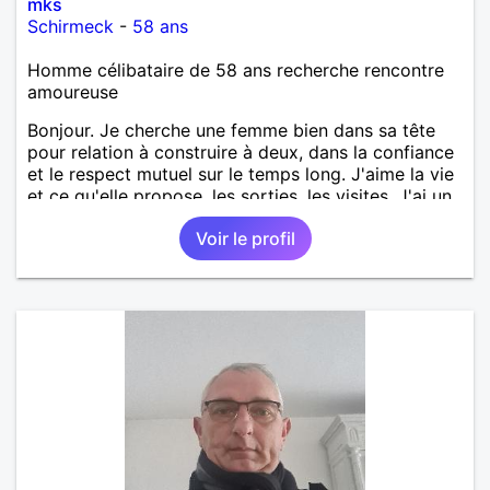
mks
Schirmeck
-
58 ans
Homme célibataire de 58 ans recherche rencontre
amoureuse
Bonjour. Je cherche une femme bien dans sa tête
pour relation à construire à deux, dans la confiance
et le respect mutuel sur le temps long. J'aime la vie
et ce qu'elle propose, les sorties, les visites. J'ai un
bon relationnel chaleureux, mais aussi ancré, posé.
Voir le profil
Ma situation personnelle est stable. Je souhaite
rencontrer une femme bien dans sa vie pour
avancer à deux. avec joie, complicité, affection.