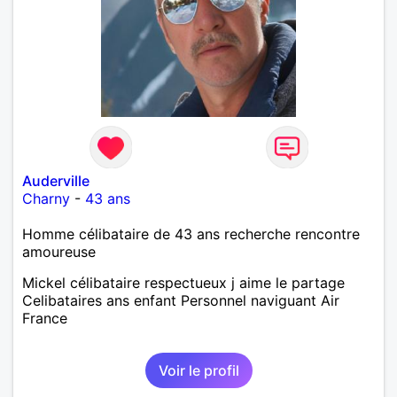
Auderville
Charny
-
43 ans
Homme célibataire de 43 ans recherche rencontre
amoureuse
Mickel célibataire respectueux j aime le partage
Celibataires ans enfant Personnel naviguant Air
France
Voir le profil