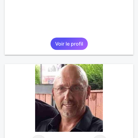
Voir le profil