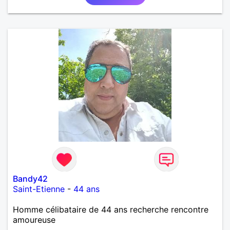
Bandy42
Saint-Etienne
-
44 ans
Homme célibataire de 44 ans recherche rencontre
amoureuse