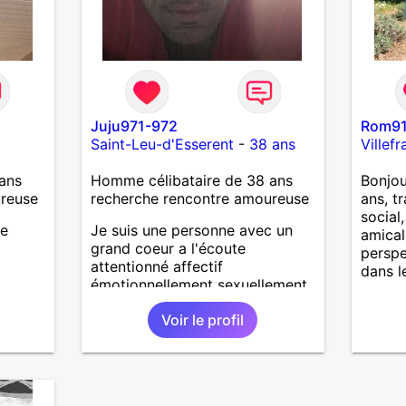
Juju971-972
Rom9
Saint-Leu-d'Esserent
-
38 ans
Villefr
ans
Homme célibataire de 38 ans
Bonjou
ureuse
recherche rencontre amoureuse
ans, t
social
se
Je suis une personne avec un
amical
grand coeur a l'écoute
perspe
attentionné affectif
dans le
émotionnellement sexuellement
joyeux drôle amusant a l'écoute
Voir le profil