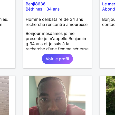
Benji8636
Le me
Béthines
-
34 ans
Abond
hieu.
Homme célibataire de 34 ans
Bonjou
on
recherche rencontre amoureuse
contac
Bonjour mesdames je me
présente je m'appelle Benjamin
g 34 ans et je suis à la
recherche d'une femme sérieuse
attentionné
Voir le profil