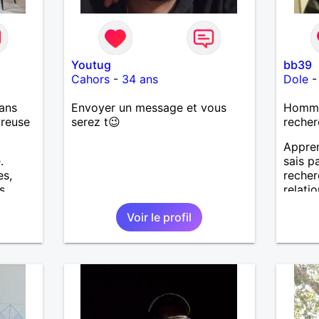
Youtug
bb39
Cahors
-
34 ans
Dole
ans
Envoyer un message et vous
Homme 
ureuse
serez t😉
recher
Appren
.
sais pa
es,
recher
s
relatio
s avec
Voir le profil
t. Je
ieuse,
. Au
ce.