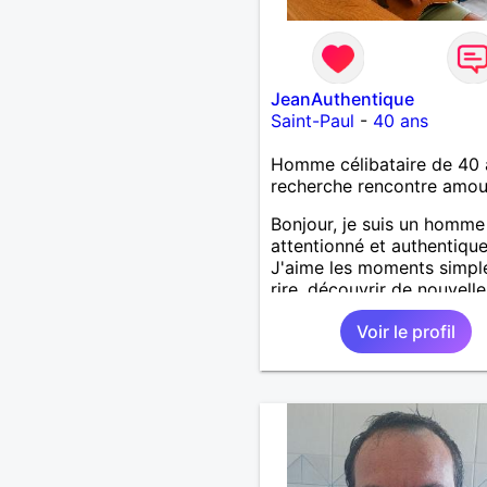
JeanAuthentique
Saint-Paul
-
40 ans
Homme célibataire de 40 
recherche rencontre amo
Bonjour, je suis un homme
attentionné et authentique
J'aime les moments simpl
rire, découvrir de nouvelle
choses et passer du temp
Voir le profil
les personnes qui compten
recherche une relation sér
basée sur le respect, la
confiance et la complicité
plaisir de faire connaissan