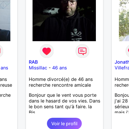
RAB
Jonat
 ans
Missillac
-
46 ans
Villef
ans
Homme divorcé(e) de 46 ans
Homme 
ureuse
recherche rencontre amicale
recher
herche
Bonjour que le vent vous porte
Bonjou
dans le hasard de vos vies. Dans
j'ai 2
le bon sens tant qu'à faire. la
sérieu
Bis.
mais j
bons m
Voir le profil
humour