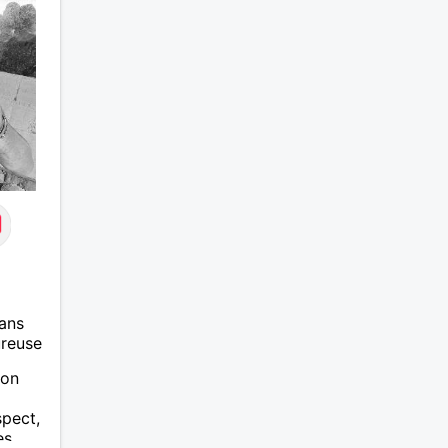
ans
ureuse
ion
spect,
es