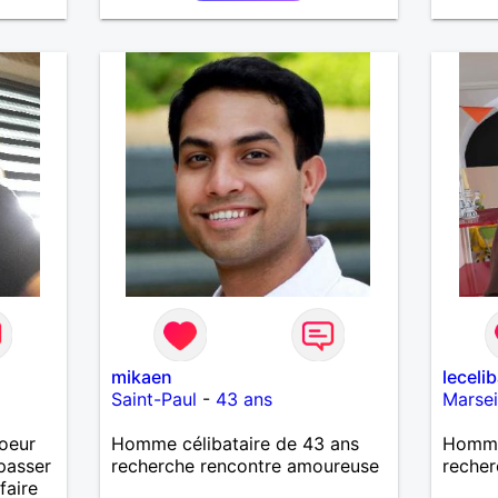
les vo
les je
de dét
recher
authen
de bel
constr
basée 
respec
appréc
sincère
person
veulen
discute
connai
mikaen
leceli
Saint-Paul
-
43 ans
Marsei
oeur
Homme célibataire de 43 ans
Homme 
passer
recherche rencontre amoureuse
recher
faire