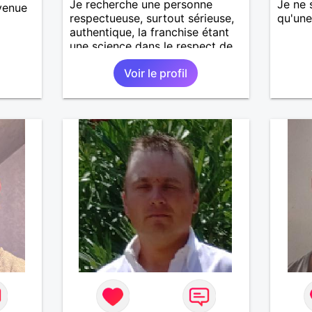
Je recherche une personne
Je ne 
nvenue
respectueuse, surtout sérieuse,
qu'une
authentique, la franchise étant
une science dans le respect de
soi et envers les autres.
Voir le profil