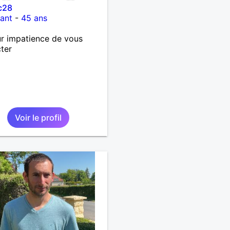
c28
ant
-
45 ans
r impatience de vous
ter
Voir le profil