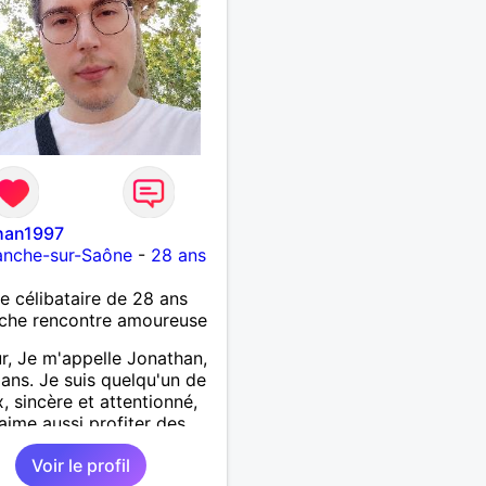
han1997
ranche-sur-Saône
-
28 ans
célibataire de 28 ans
che rencontre amoureuse
r, Je m'appelle Jonathan,
8 ans. Je suis quelqu'un de
x, sincère et attentionné,
'aime aussi profiter des
oments de la vie avec
Voir le profil
 et simplicité. J'apprécie