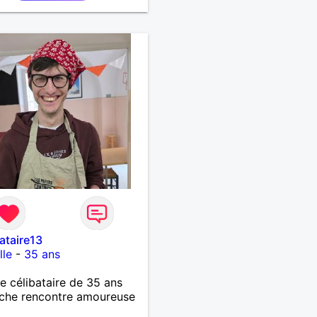
yages, les découvertes,
ux vidéo et les moments
ente. Je suis à la
che d'une personne
tique avec qui partager
les expériences,
uire une relation sérieuse
sur la confiance, le
t et la complicité. Si tu
ies les conversations
s, les fous rires et les
nes qui savent ce qu'elles
t, n'hésite pas à venir
r. Au plaisir de faire
ssance !
bataire13
lle
-
35 ans
célibataire de 35 ans
che rencontre amoureuse