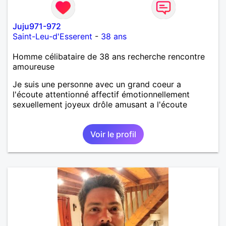
Juju971-972
Saint-Leu-d'Esserent
-
38 ans
Homme célibataire de 38 ans recherche rencontre
amoureuse
Je suis une personne avec un grand coeur a
l'écoute attentionné affectif émotionnellement
sexuellement joyeux drôle amusant a l'écoute
Voir le profil