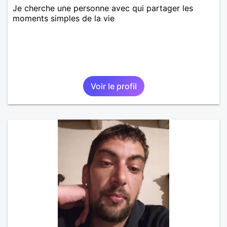
Je cherche une personne avec qui partager les
moments simples de la vie
Voir le profil