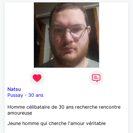
Natsu
Pussay
-
30 ans
Homme célibataire de 30 ans recherche rencontre
amoureuse
Jeune homme qui cherche l'amour véritable