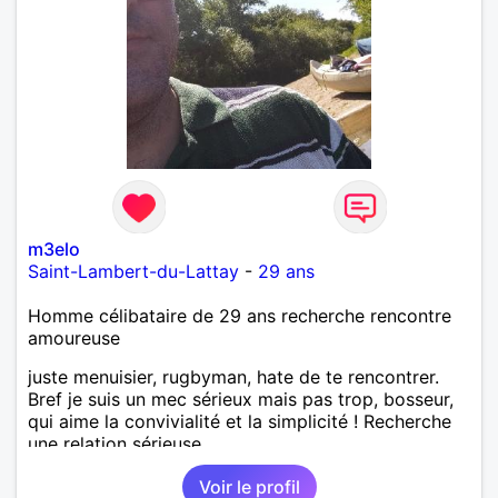
m3elo
Saint-Lambert-du-Lattay
-
29 ans
Homme célibataire de 29 ans recherche rencontre
amoureuse
juste menuisier, rugbyman, hate de te rencontrer.
Bref je suis un mec sérieux mais pas trop, bosseur,
qui aime la convivialité et la simplicité ! Recherche
une relation sérieuse.
Voir le profil