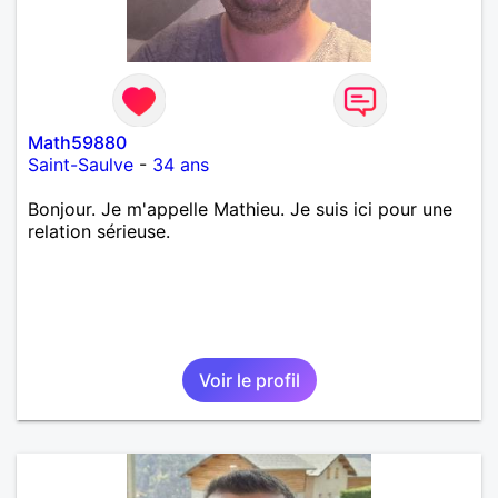
Math59880
Saint-Saulve
-
34 ans
Bonjour. Je m'appelle Mathieu. Je suis ici pour une
relation sérieuse.
Voir le profil