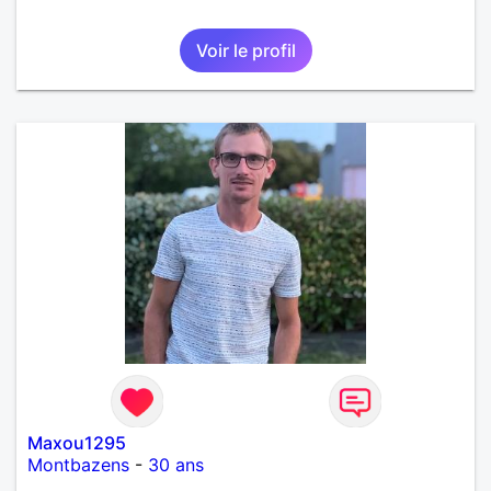
Voir le profil
Maxou1295
Montbazens
-
30 ans