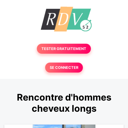
TESTER GRATUITEMENT
SE CONNECTER
Rencontre d'hommes
cheveux longs