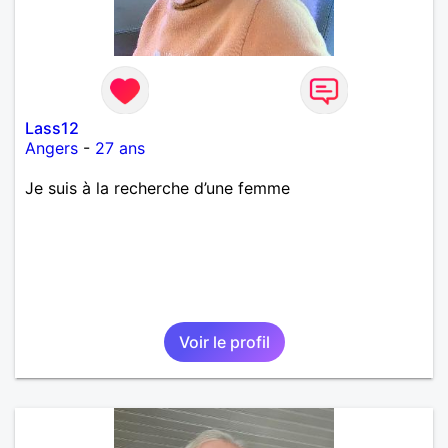
Lass12
Angers
-
27 ans
Je suis à la recherche d’une femme
Voir le profil