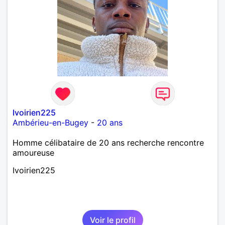
Ivoirien225
Ambérieu-en-Bugey
-
20 ans
Homme célibataire de 20 ans recherche rencontre
amoureuse
Ivoirien225
Voir le profil