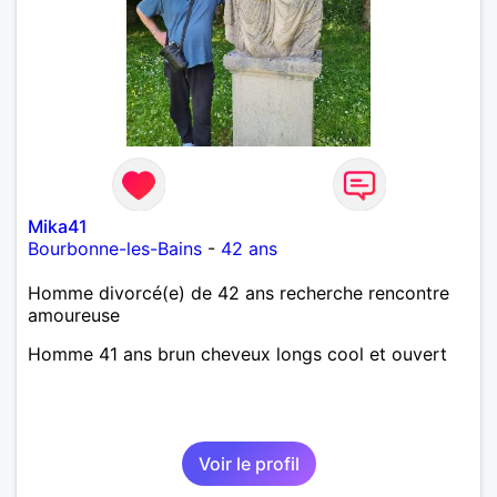
Mika41
Bourbonne-les-Bains
-
42 ans
Homme divorcé(e) de 42 ans recherche rencontre
amoureuse
Homme 41 ans brun cheveux longs cool et ouvert
Voir le profil