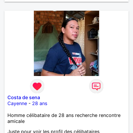
Costa de sena
Cayenne
-
28 ans
Homme célibataire de 28 ans recherche rencontre
amicale
Juste pour voir les profil des célibataires