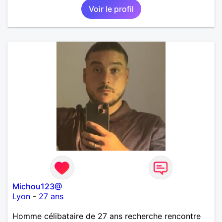
Voir le profil
Michou123@
Lyon
-
27 ans
Homme célibataire de 27 ans recherche rencontre