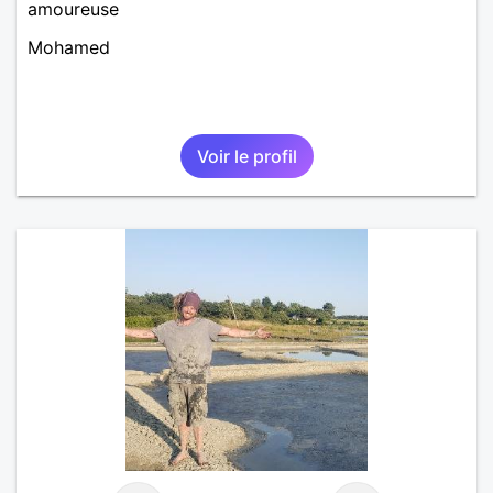
amoureuse
Mohamed
Voir le profil