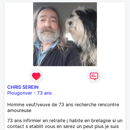
CHRIS SEREIN
Plougonver
-
73 ans
Homme veuf/veuve de 73 ans recherche rencontre
amoureuse
73 ans infirmier en retraite j habite en bretagne si un
contact s etablit vous en serez un peut plus je suis